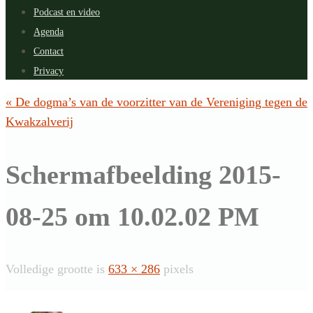
Podcast en video
Agenda
Contact
Privacy
« De dogma’s van de voorzitter van de Vereniging tegen de
Kwakzalverij
Schermafbeelding 2015-
08-25 om 10.02.02 PM
Volledige grootte is
633 × 286
pixels