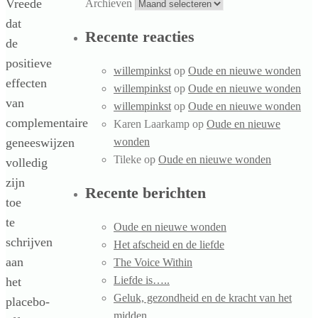
Vreede
Archieven
dat
Recente reacties
de
positieve
willempinkst
op
Oude en nieuwe wonden
effecten
willempinkst
op
Oude en nieuwe wonden
van
willempinkst
op
Oude en nieuwe wonden
complementaire
Karen Laarkamp
op
Oude en nieuwe
wonden
geneeswijzen
Tileke
op
Oude en nieuwe wonden
volledig
zijn
Recente berichten
toe
te
Oude en nieuwe wonden
schrijven
Het afscheid en de liefde
aan
The Voice Within
Liefde is…..
het
Geluk, gezondheid en de kracht van het
placebo-
midden