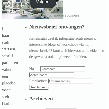
Volgen
Voeg je bij 468 andere abonnees
Nieuwsbrief ontvangen?
In
haar
Regelmatig deel ik informatie zoals nieuws,
stuk
interessante blogs of workshops via mijn
‘Artsen,
nieuwsbrief. U kunt zich hiervoor aanmelden; en
schrijf
desgewenst ook altijd weer afmelden.
patiënten
Naam:
vaker
een
Emailadres:
placebo
voor’
stelt
Archieven
Barbaba