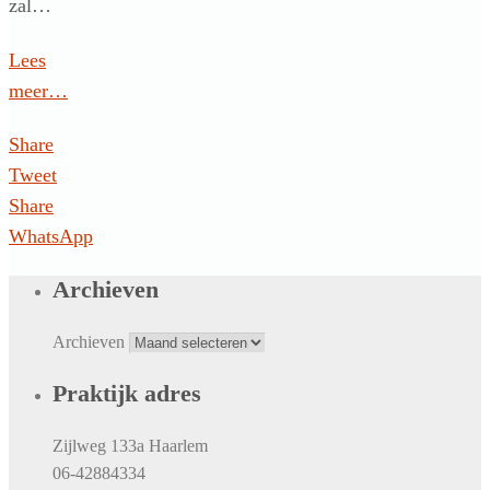
zal…
Lees
meer…
Share
Tweet
Share
WhatsApp
Archieven
Archieven
Praktijk adres
Zijlweg 133a Haarlem
06-42884334