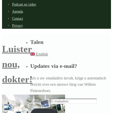
Podcast en video
Agenda
Contact
Privacy
Talen
Luister
English
nou,
Updates via e-mail?
dokter!
Als u uw emailadres invult, krijgt u automatisch
bericht over een nieuwe blog van Willem
Pinksterboer.
E-mailadres