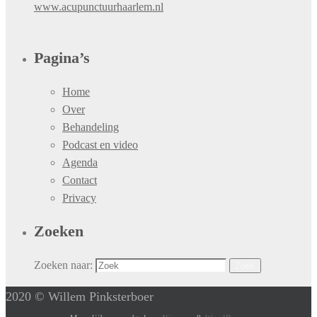
www.acupunctuurhaarlem.nl
Pagina’s
Home
Over
Behandeling
Podcast en video
Agenda
Contact
Privacy
Zoeken
Zoeken naar:
Zoek
2020 © Willem Pinksterboer