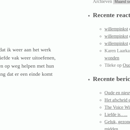
Archieven
Recente react
willempinkst
willempinkst
willempinkst
at ik weer aan het werk
Karen Laark
liefde vak weer uitoefenen,
wonden
Tileke
op
Oud
en op weg helpen met hun
ing dat er een einde komt
Recente beri
Oude en nie
Het afscheid e
The Voice Wi
Liefde is…..
Geluk, gezond
midden