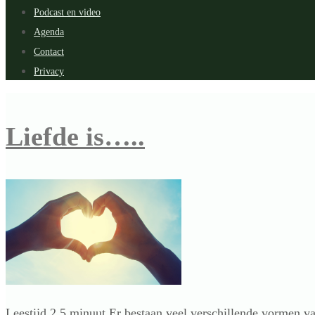
Podcast en video
Agenda
Contact
Privacy
Liefde is…..
Leestijd 2,5 minuut Er bestaan veel verschillende vormen van