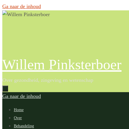
Ga naar de inhoud
Willem Pinksterboer
Over gezondheid, zingeving en wetenschap
Ga naar de inhoud
Home
Over
Behandeling